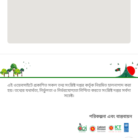
০১৯০৮৮৮৮৮৮৮
মাদকদ্রব্য নিয়ন্ত্রণ হটলাইন
১৬১১৩
জরুরী অভ্যন্তরীণ নৌ-পরিবহন হটলাইন
১৬৪৪৫
এই ওয়েবসাইটে প্রকাশিত সকল তথ্য সংশ্লিষ্ট দপ্তর কর্তৃক নিয়মিত হালনাগাদ করা
হয়। তথ্যের যথার্থতা, নির্ভুলতা ও নির্ভরযোগ্যতা নিশ্চিত করতে সংশ্লিষ্ট দপ্তর সর্বদা
পাসপোর্ট বাতায়ন হটলাইন
সচেষ্ট।
১৬১৭১
পরিকল্পনা এবং বাস্তবায়ন
বাংলাদেশ মুক্তিযোদ্ধা কল্যাণ ট্রাস্ট