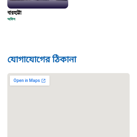
দুদক
বারহাট্টা
১০২
অফিস
দুর্যোগের আগাম বার্তা
১৬১২২
যোগাযোগের ঠিকানা
স্মার্ট ভূমি সেবা
১০৯৮
শিশু সহায়তা লাইন
১৬১০৯
বাংলাদেশ কর্মচারী কল্যাণ বোর্ড হটলাইন